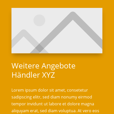
Weitere Angebote
Händler XYZ
Lorem ipsum dolor sit amet, consetetur
sadipscing elitr, sed diam nonumy eirmod
tempor invidunt ut labore et dolore magna
aliquyam erat, sed diam voluptua. At vero eos