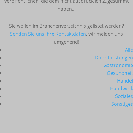
veröffentlichen, die dem nicht ausdrücklich zugestimmt
haben...
Sie wollen im Branchenverzeichnis gelistet werden?
Senden Sie uns ihre Kontaktdaten
, wir melden uns
umgehend!
Alle
Dienstleistungen
Gastronomie
Gesundheit
Handel
Handwerk
Soziales
Sonstiges
Arztpraxis Mehdi Bozorgizadeh
Briesingstr. 13a | 12307 Berlin | Telefon:
030 / 744 50 50
|