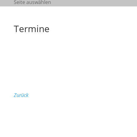
Seite auswählen
Termine
Runder Tisch Miete
Wann:
10 x pro Jahr, donnerstags 18-20 Uhr
Wo:
Bitte telefonisch erfragen
Veranstalter:
Reinhart Kraft 030 745 35 92
Zurück