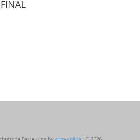
_FINAL
chnische Betreuung by
wtm-online
|© 2026