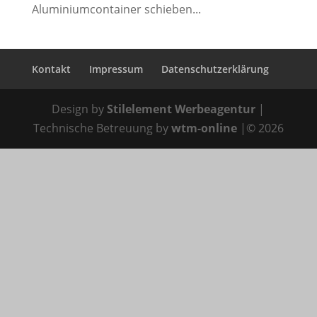
Aluminiumcontainer schieben...
Kontakt
Impressum
Datenschutzerklärung
Design by
Stilelement Werbeagentur
|
Technische Betreuung by
wtm-online
|© 2026