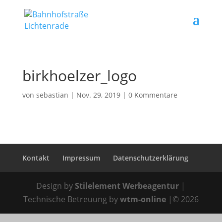
birkhoelzer_logo
von
sebastian
|
Nov. 29, 2019
|
0 Kommentare
Kontakt
Impressum
Datenschutzerklärung
Design by
Stilelement Werbeagentur
|
Technische Betreuung by
wtm-online
|© 2026